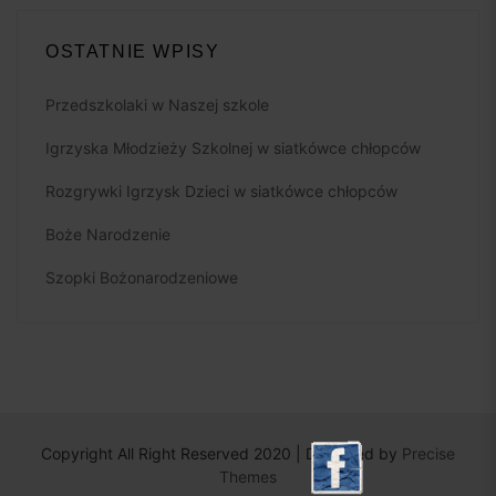
OSTATNIE WPISY
Przedszkolaki w Naszej szkole
Igrzyska Młodzieży Szkolnej w siatkówce chłopców
Rozgrywki Igrzysk Dzieci w siatkówce chłopców
Boże Narodzenie
Szopki Bożonarodzeniowe
Copyright All Right Reserved 2020 | Designed by
Precise
Themes