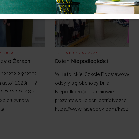
A 2023
12 LISTOPADA 2023
dzy o Żarach
Dzień Niepodległości
?????? ? ?̇????? –
W Katolickiej Szkole Podstawowej
iasto” 2023r. – ?
odbyły się obchody Dnia
? ??? ????. KSP
Niepodległości. Uczniowie
ła drużyna w
prezentowali pieśni patriotyczne.
ta
https://www.facebook.com/kspzary