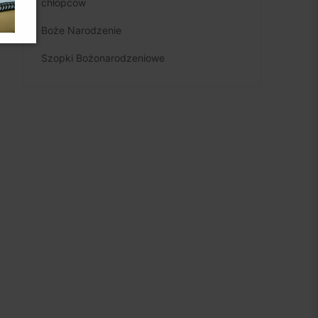
chłopców
Boże Narodzenie
Szopki Bożonarodzeniowe