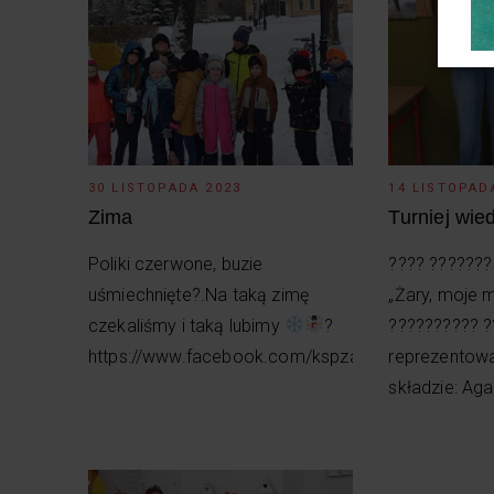
30 LISTOPADA 2023
14 LISTOPAD
Zima
Turniej wie
Poliki czerwone, buzie
???? ??????? 
uśmiechnięte?.Na taką zimę
„Żary, moje m
czekaliśmy i taką lubimy
?
?????????? ?
https://www.facebook.com/kspzary
reprezentowa
składzie: Aga