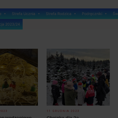
e
Strefa Ucznia
Strefa Rodzica
Podręczniki
Świ
cja 2023/24
2023
11 GRUDNIA 2023
onarodzeniowe
Choinka dla 2a