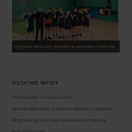
Igrzyska Młodzieży Szkolnej w siatkówce chłopców
Rozg
OSTATNIE WPISY
Przedszkolaki w Naszej szkole
Igrzyska Młodzieży Szkolnej w siatkówce chłopców
Rozgrywki Igrzysk Dzieci w siatkówce chłopców
Boże Narodzenie