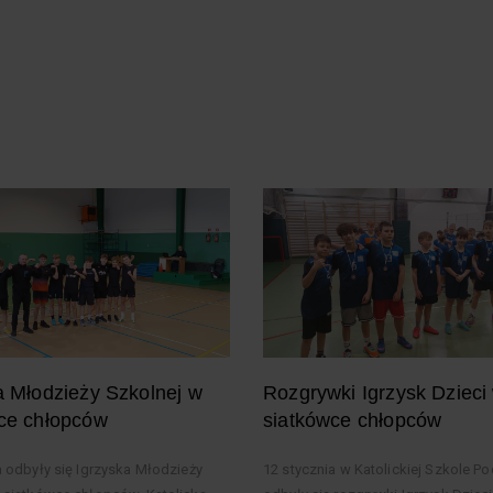
a Młodzieży Szkolnej w
Rozgrywki Igrzysk Dzieci
ce chłopców
siatkówce chłopców
a odbyły się Igrzyska Młodzieży
12 stycznia w Katolickiej Szkole 