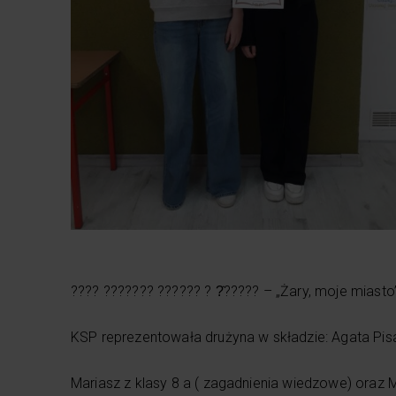
???? ??????? ?????? ? ?̇????? – „Żary, moje miasto
KSP reprezentowała drużyna w składzie: Agata Pisa
Mariasz z klasy 8 a ( zagadnienia wiedzowe) oraz