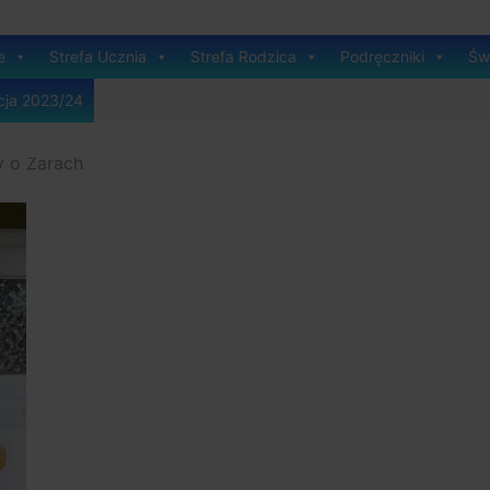
e
Strefa Ucznia
Strefa Rodzica
Podręczniki
Świ
cja 2023/24
y o Żarach