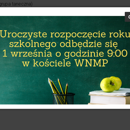
(grupa taneczna)
odnymi zagadnieniami dotyczącymi historii Żar.
i 3 miejsce. Gratulujemy uczestnikom
 Bożonarodzeniowe
Przedszkolaki w Naszej szkole
NEXT POST
Zima
Nex
Pos