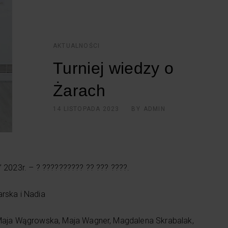
AKTUALNOŚCI
Turniej wiedzy o
Żarach
14 LISTOPADA 2023
BY
ADMIN
” 2023r. – ? ?????????? ?? ??? ????.
rska i Nadia
 Maja Wągrowska, Maja Wagner, Magdalena Skrabalak,