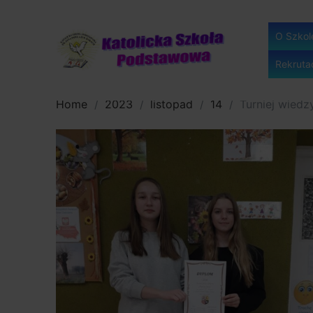
Skip
to
O Szkol
content
Rekruta
Home
2023
listopad
14
Turniej wiedz