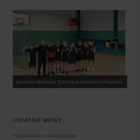
Igrzyska Młodzieży Szkolnej w siatkówce chłopców
Rozg
OSTATNIE WPISY
Przedszkolaki w Naszej szkole