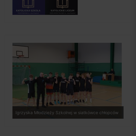
Igrzyska Młodzieży Szkolnej w siatkówce chłopców
Rozg