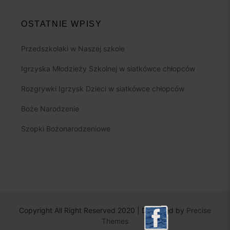
OSTATNIE WPISY
Przedszkolaki w Naszej szkole
Igrzyska Młodzieży Szkolnej w siatkówce chłopców
Rozgrywki Igrzysk Dzieci w siatkówce chłopców
Boże Narodzenie
Szopki Bożonarodzeniowe
Copyright All Right Reserved 2020 | Designed by
Precise
Themes