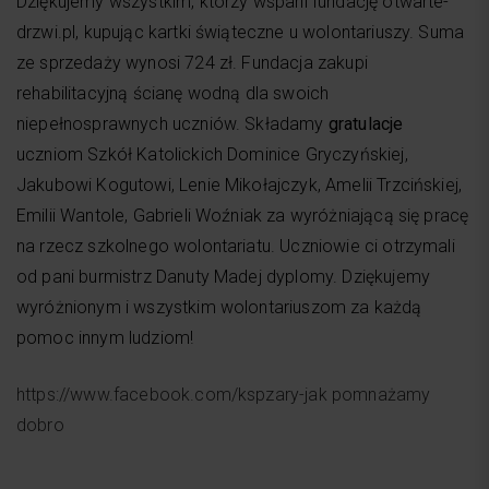
Dziękujemy wszystkim, którzy wsparli fundację otwarte-
drzwi.pl, kupując kartki świąteczne u wolontariuszy. Suma
ze sprzedaży wynosi 724 zł. Fundacja zakupi
rehabilitacyjną ścianę wodną dla swoich
niepełnosprawnych uczniów. Składamy
gratulacje
uczniom Szkół Katolickich Dominice Gryczyńskiej,
Jakubowi Kogutowi, Lenie Mikołajczyk, Amelii Trzcińskiej,
Emilii Wantole, Gabrieli Woźniak za wyróżniającą się pracę
na rzecz szkolnego wolontariatu. Uczniowie ci otrzymali
od pani burmistrz Danuty Madej dyplomy. Dziękujemy
wyróżnionym i wszystkim wolontariuszom za każdą
pomoc innym ludziom!
https://www.facebook.com/kspzary-jak pomnażamy
dobro