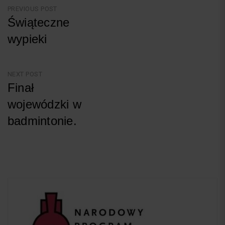
Nawigacja
PREVIOUS POST
Świąteczne
wpisu
wypieki
Previous
Post
NEXT POST
Finał
wojewódzki w
badmintonie.
Next
Post