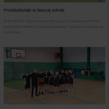
Przedszkolaki w Naszej szkole
W dniach 30-31 stycznia nasza szkoła gościła wyjątkowych Gości –
grupy Sześciolatków z Żarskich przedszkoli. Spotkania odbywały się
pod hasłem...