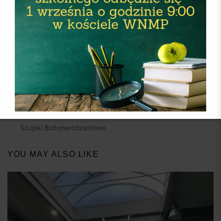
OSTATNIE WPISY
Przedszkolaki w Naszej szkole
Igrzyska Młodzieży Szkolnej w siatkówce chłopców
Rozgrywki Igrzysk Dzieci w siatkówce chłopców
Boże Narodzenie
Szopki Bożonarodzeniowe
YOU MAY ALSO LIKE