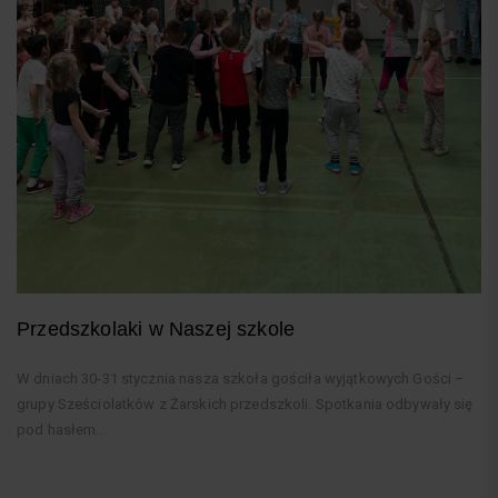
Przedszkolaki w Naszej szkole
W dniach 30-31 stycznia nasza szkoła gościła wyjątkowych Gości –
grupy Sześciolatków z Żarskich przedszkoli. Spotkania odbywały się
pod hasłem...