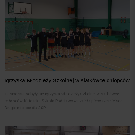
Igrzyska Młodzieży Szkolnej w siatkówce chłopców
17 stycznia odbyły się Igrzyska Młodzieży Szkolnej w siatkówce
chłopców. Katolicka Szkoła Podstawowa zajęła pierwsze miejsce.
Drugie miejsce dla SSP...