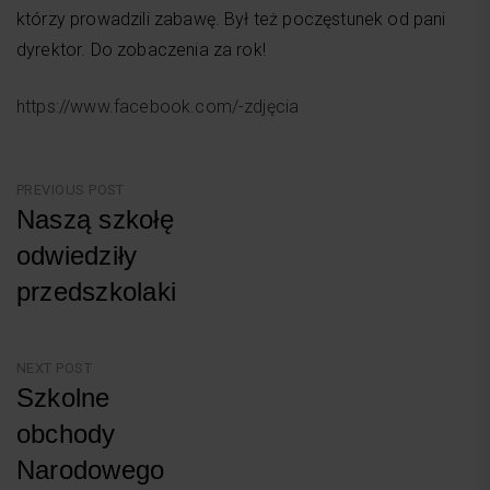
którzy prowadzili zabawę. Był też poczęstunek od pani
dyrektor. Do zobaczenia za rok!
https://www.facebook.com/-zdjęcia
Nawigacja
PREVIOUS POST
Naszą szkołę
wpisu
odwiedziły
przedszkolaki
Previous
Post
NEXT POST
Szkolne
obchody
Narodowego