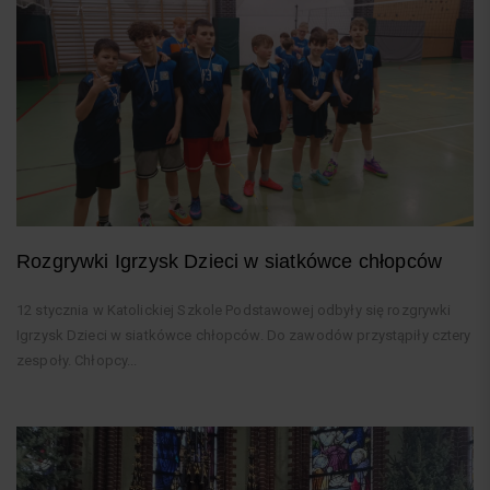
Rozgrywki Igrzysk Dzieci w siatkówce chłopców
12 stycznia w Katolickiej Szkole Podstawowej odbyły się rozgrywki
Igrzysk Dzieci w siatkówce chłopców. Do zawodów przystąpiły cztery
zespoły. Chłopcy...