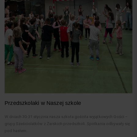
Przedszkolaki w Naszej szkole
W dniach 30-31 stycznia nasza szkoła gościła wyjątkowych Gości –
grupy Sześciolatków z Żarskich przedszkoli. Spotkania odbywały się
pod hasłem...