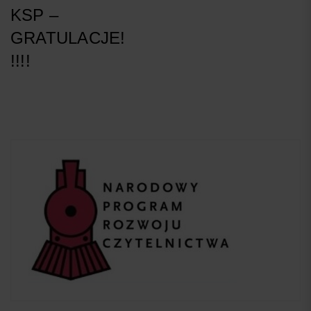
KSP –
GRATULACJE!
!!!!
Next
Post