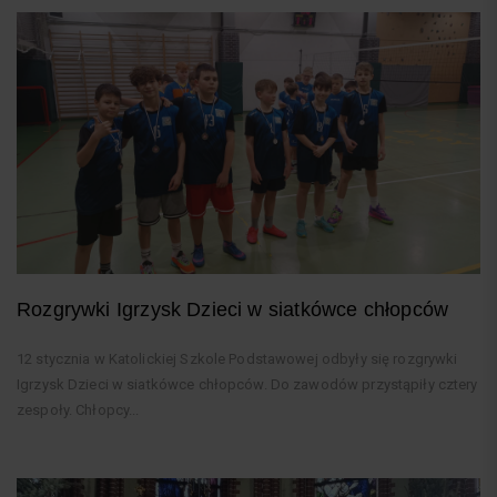
Rozgrywki Igrzysk Dzieci w siatkówce chłopców
12 stycznia w Katolickiej Szkole Podstawowej odbyły się rozgrywki
Igrzysk Dzieci w siatkówce chłopców. Do zawodów przystąpiły cztery
zespoły. Chłopcy...