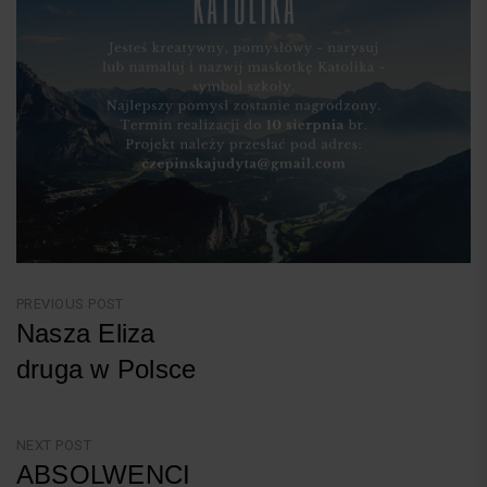
Nawigacja
PREVIOUS POST
Nasza Eliza
wpisu
druga w Polsce
Previous
Post
NEXT POST
ABSOLWENCI