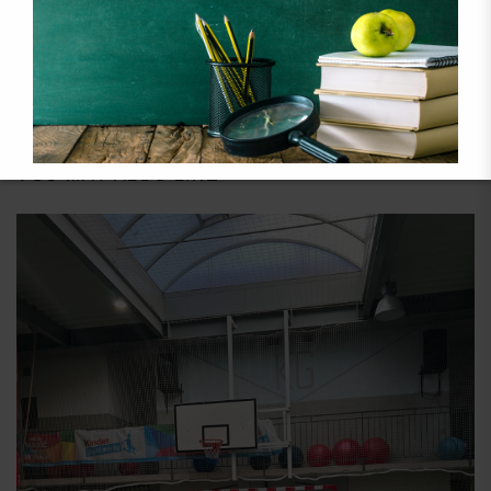
Rozgrywki Igrzysk Dzieci w siatkówce chłopców
Boże Narodzenie
Szopki Bożonarodzeniowe
YOU MAY ALSO LIKE