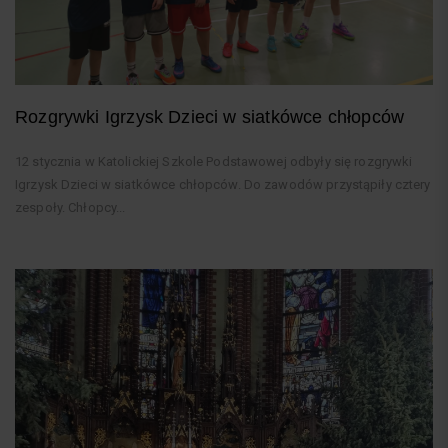
Rozgrywki Igrzysk Dzieci w siatkówce chłopców
12 stycznia w Katolickiej Szkole Podstawowej odbyły się rozgrywki
Igrzysk Dzieci w siatkówce chłopców. Do zawodów przystąpiły cztery
zespoły. Chłopcy...