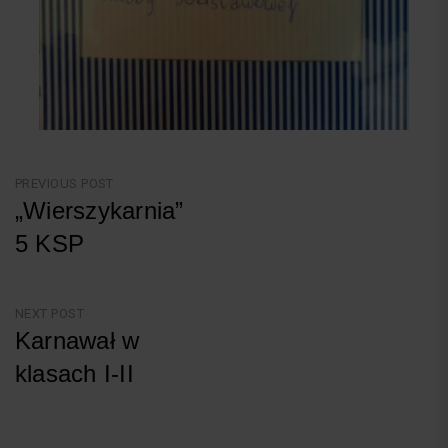
Nawigacja
PREVIOUS POST
„Wierszykarnia”
wpisu
5 KSP
Previous
Post
NEXT POST
Karnawał w
klasach I-II
Next
Post